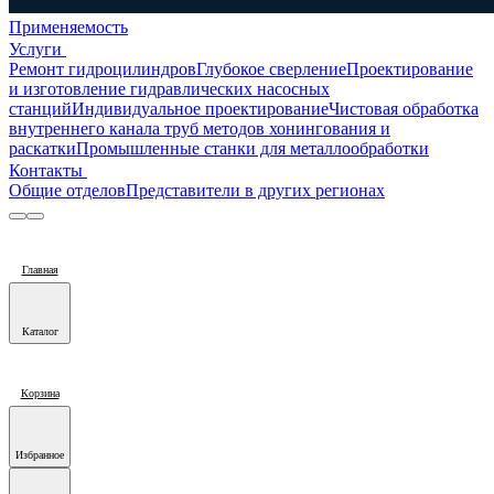
Применяемость
Услуги
Ремонт гидроцилиндров
Глубокое сверление
Проектирование
и изготовление гидравлических насосных
станций
Индивидуальное проектирование
Чистовая обработка
внутреннего канала труб методов хонингования и
раскатки
Промышленные станки для металлообработки
Контакты
Общие отделов
Представители в других регионах
Главная
Каталог
Корзина
Избранное