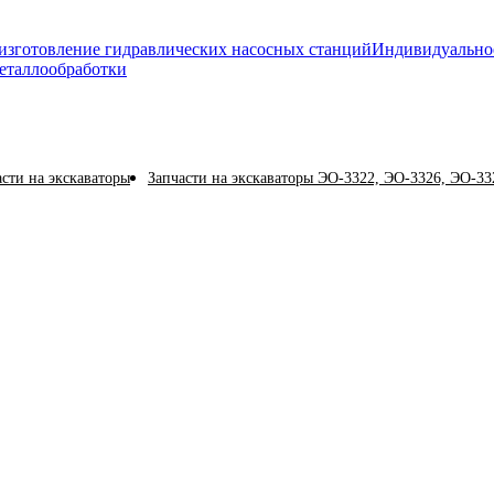
изготовление гидравлических насосных станций
Индивидуально
еталлообработки
асти на экскаваторы
Запчасти на экскаваторы ЭО-3322, ЭО-3326, ЭО-332