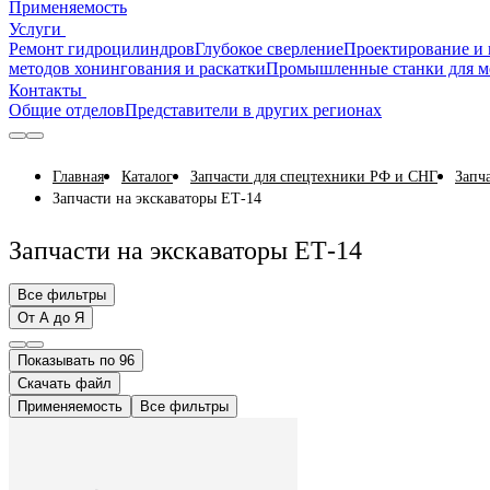
Применяемость
Услуги
Ремонт гидроцилиндров
Глубокое сверление
Проектирование и 
методов хонингования и раскатки
Промышленные станки для м
Контакты
Общие отделов
Представители в других регионах
Главная
Каталог
Запчасти для спецтехники РФ и СНГ
Запч
Запчасти на экскаваторы ЕТ-14
Запчасти на экскаваторы ЕТ-14
Все фильтры
От А до Я
Показывать по 96
Скачать файл
Применяемость
Все фильтры