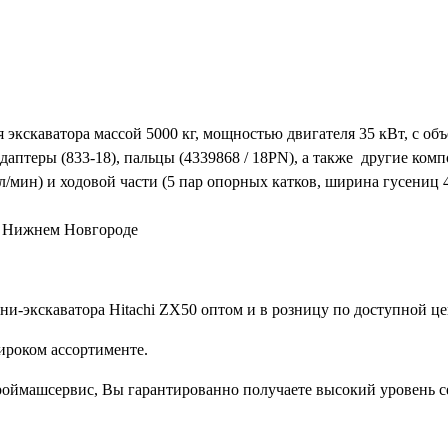
 экскаватора массой 5000 кг, мощностью двигателя 35 кВт, с об
адаптеры (833-18), пальцы (4339868 / 18PN), а также другие ко
 л/мин) и ходовой части (5 пар опорных катков, ширина гусениц 
 в Нижнем Новгороде
и-экскаватора Hitachi ZX50 оптом и в розницу по доступной це
ироком ассортименте.
троймашсервис, Вы гарантированно получаете высокий уровень с