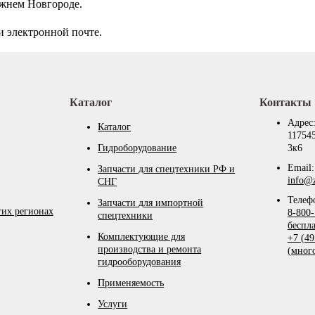
ижнем Новгороде.
и электронной почте.
Каталог
Контакты
Адрес
Каталог
117545
Гидроборудование
3к6
Email:
Запчасти для спецтехники РФ и
info@z
СНГ
Телеф
Запчасти для импортной
гих регионах
8-800-
спецтехники
беспл
Комплектующие для
+7 (49
производства и ремонта
(мног
гидрооборудования
Применяемость
Услуги