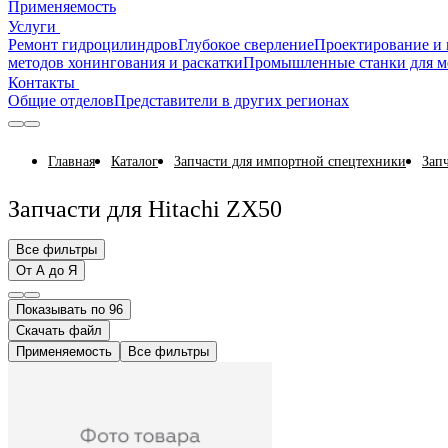
Применяемость
Услуги
Ремонт гидроцилиндров
Глубокое сверление
Проектирование и 
методов хонингования и раскатки
Промышленные станки для м
Контакты
Общие отделов
Представители в других регионах
Главная
Каталог
Запчасти для импортной спецтехники
Запч
Запчасти для Hitachi ZX50
Все фильтры
От А до Я
Показывать по 96
Скачать файл
Применяемость
Все фильтры