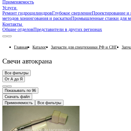
Применяемость
Услуги
Ремонт гидроцилиндров
Глубокое сверление
Проектирование и 
методов хонингования и раскатки
Промышленные станки для м
Контакты
Общие отделов
Представители в других регионах
Главная
Каталог
Запчасти для спецтехники РФ и СНГ
Запч
Свечи автокрана
Все фильтры
От А до Я
Показывать по 96
Скачать файл
Применяемость
Все фильтры