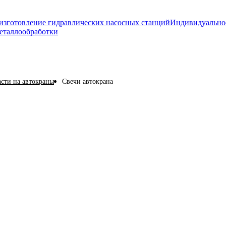
изготовление гидравлических насосных станций
Индивидуально
еталлообработки
асти на автокраны
Свечи автокрана