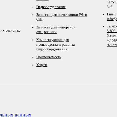
117545
Гидроборудование
3к6
Email:
Запчасти для спецтехники РФ и
info@z
СНГ
Телеф
Запчасти для импортной
гих регионах
8-800-
спецтехники
беспл
Комплектующие для
+7 (49
производства и ремонта
(мног
гидрооборудования
Применяемость
Услуги
альных данных