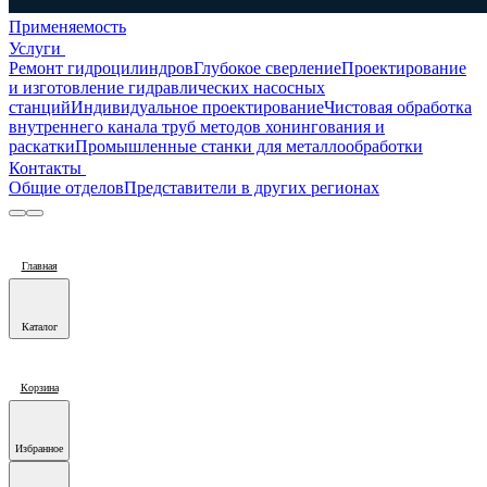
Применяемость
Услуги
Ремонт гидроцилиндров
Глубокое сверление
Проектирование
и изготовление гидравлических насосных
станций
Индивидуальное проектирование
Чистовая обработка
внутреннего канала труб методов хонингования и
раскатки
Промышленные станки для металлообработки
Контакты
Общие отделов
Представители в других регионах
Главная
Каталог
Корзина
Избранное