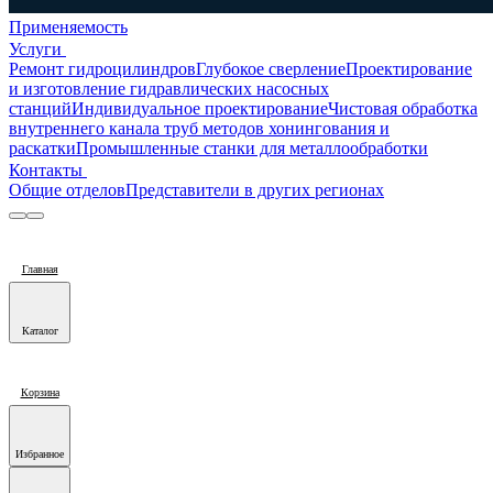
Применяемость
Услуги
Ремонт гидроцилиндров
Глубокое сверление
Проектирование
и изготовление гидравлических насосных
станций
Индивидуальное проектирование
Чистовая обработка
внутреннего канала труб методов хонингования и
раскатки
Промышленные станки для металлообработки
Контакты
Общие отделов
Представители в других регионах
Главная
Каталог
Корзина
Избранное