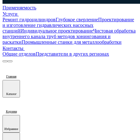
Применяемость
Услуги
Ремонт гидроцилиндров
Глубокое сверление
Проектирование
и изготовление гидравлических насосных
станций
Индивидуальное проектирование
Чистовая обработка
внутреннего канала труб методов хонингования и
раскатки
Промышленные станки для металлообработки
Контакты
Общие отделов
Представители в других регионах
Главная
Каталог
Корзина
Избранное