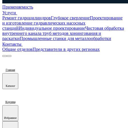
Применяемость
Услуги
Ремонт гидроцилиндров
Глубокое сверление
Проектирование
и изготовление гидравлических насосных
станций
Индивидуальное проектирование
Чистовая обработка
внутреннего канала труб методов хонингования и
раскатки
Промышленные станки для металлообработки
Контакты
Общие отделов
Представители в других регионах
Главная
Каталог
Корзина
Избранное