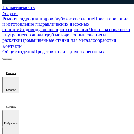
Применяемость
Услуги
Ремонт гидроцилиндров
Глубокое сверление
Проектирование
и изготовление гидравлических насосных
станций
Индивидуальное проектирование
Чистовая обработка
внутреннего канала труб методов хонингования и
раскатки
Промышленные станки для металлообработки
Контакты
Общие отделов
Представители в других регионах
Главная
Каталог
Корзина
Избранное