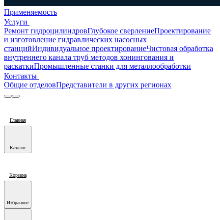
Применяемость
Услуги
Ремонт гидроцилиндров
Глубокое сверление
Проектирование
и изготовление гидравлических насосных
станций
Индивидуальное проектирование
Чистовая обработка
внутреннего канала труб методов хонингования и
раскатки
Промышленные станки для металлообработки
Контакты
Общие отделов
Представители в других регионах
Главная
Каталог
Корзина
Избранное