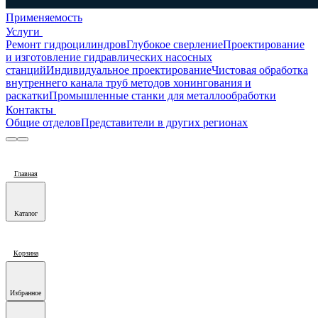
Применяемость
Услуги
Ремонт гидроцилиндров
Глубокое сверление
Проектирование
и изготовление гидравлических насосных
станций
Индивидуальное проектирование
Чистовая обработка
внутреннего канала труб методов хонингования и
раскатки
Промышленные станки для металлообработки
Контакты
Общие отделов
Представители в других регионах
Главная
Каталог
Корзина
Избранное