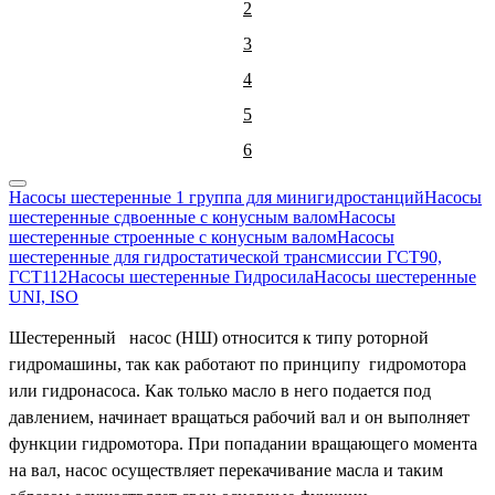
2
3
4
5
6
Насосы шестеренные 1 группа для минигидростанций
Насосы
шестеренные сдвоенные с конусным валом
Насосы
шестеренные строенные с конусным валом
Насосы
шестеренные для гидростатической трансмиссии ГСТ90,
ГСТ112
Насосы шестеренные Гидросила
Насосы шестеренные
UNI, ISO
Шестеренный насос (НШ) относится к типу роторной
гидромашины, так как работают по принципу гидромотора
или гидронасоса. Как только масло в него подается под
давлением, начинает вращаться рабочий вал и он выполняет
функции гидромотора. При попадании вращающего момента
на вал, насос осуществляет перекачивание масла и таким