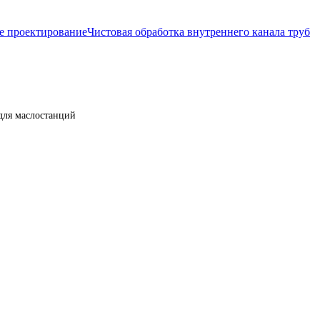
е проектирование
Чистовая обработка внутреннего канала труб
для маслостанций