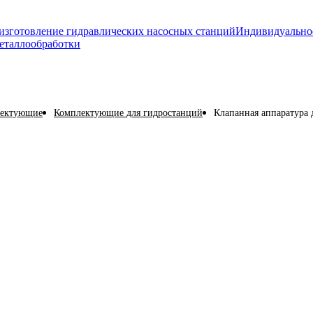
изготовление гидравлических насосных станций
Индивидуально
еталлообработки
лектующие
Комплектующие для гидростанций
Клапанная аппаратура 