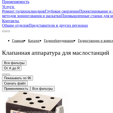
Применяемость
Услуги
Ремонт гидроцилиндров
Глубокое сверление
Проектирование и 
методов хонингования и раскатки
Промышленные станки для м
Контакты
Общие отделов
Представители в других регионах
Главная
Каталог
Гидрооборудование
Гидростанции и комп
Клапанная аппаратура для маслостанций
Все фильтры
От А до Я
Показывать по 96
Скачать файл
Применяемость
Все фильтры