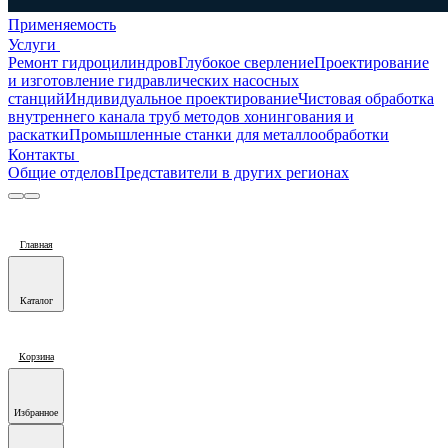
Применяемость
Услуги
Ремонт гидроцилиндров
Глубокое сверление
Проектирование
и изготовление гидравлических насосных
станций
Индивидуальное проектирование
Чистовая обработка
внутреннего канала труб методов хонингования и
раскатки
Промышленные станки для металлообработки
Контакты
Общие отделов
Представители в других регионах
Главная
Каталог
Корзина
Избранное