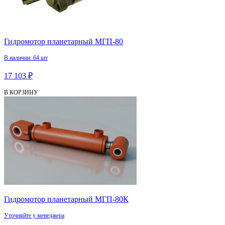
Гидромотор планетарный МГП-80
В наличии: 64 шт
17 103 ₽
В КОРЗИНУ
Гидромотор планетарный МГП-80К
Уточняйте у менеджера