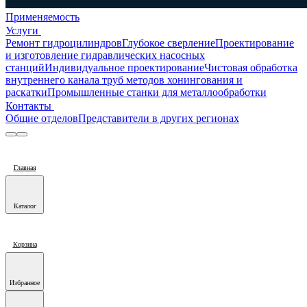
Применяемость
Услуги
Ремонт гидроцилиндров
Глубокое сверление
Проектирование
и изготовление гидравлических насосных
станций
Индивидуальное проектирование
Чистовая обработка
внутреннего канала труб методов хонингования и
раскатки
Промышленные станки для металлообработки
Контакты
Общие отделов
Представители в других регионах
Главная
Каталог
Корзина
Избранное