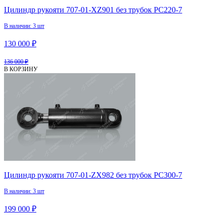
Цилиндр рукояти 707-01-XZ901 без трубок PC220-7
В наличии: 3 шт
130 000 ₽
136 000 ₽
В КОРЗИНУ
Цилиндр рукояти 707-01-ZX982 без трубок PC300-7
В наличии: 3 шт
199 000 ₽