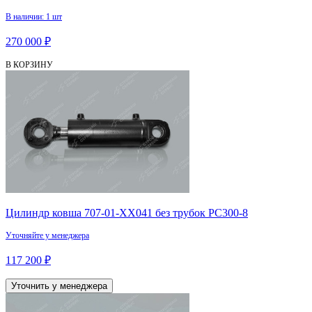
В наличии: 1 шт
270 000 ₽
В КОРЗИНУ
Цилиндр ковша 707-01-XX041 без трубок PC300-8
Уточняйте у менеджера
117 200 ₽
Уточнить у менеджера