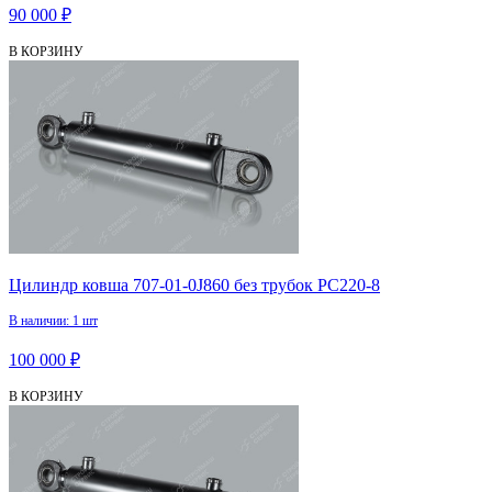
90 000 ₽
В КОРЗИНУ
Цилиндр ковша 707-01-0J860 без трубок PC220-8
В наличии: 1 шт
100 000 ₽
В КОРЗИНУ