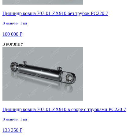
Цилиндр ковша 707-01-ZX910 без трубок PC220-7
В наличии: 1 шт
100 000 ₽
В КОРЗИНУ
Цилиндр ковша 707-01-ZX910 в сборе с трубками PC220-7
В наличии: 1 шт
133 350 ₽