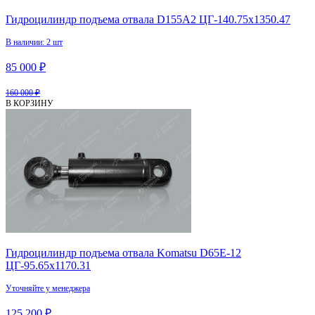
Гидроцилиндр подъема отвала D155A2 ЦГ-140.75х1350.47
В наличии: 2 шт
85 000 ₽
160 000 ₽
В КОРЗИНУ
Гидроцилиндр подъема отвала Komatsu D65E-12
ЦГ-95.65х1170.31
Уточняйте у менеджера
125 200 ₽