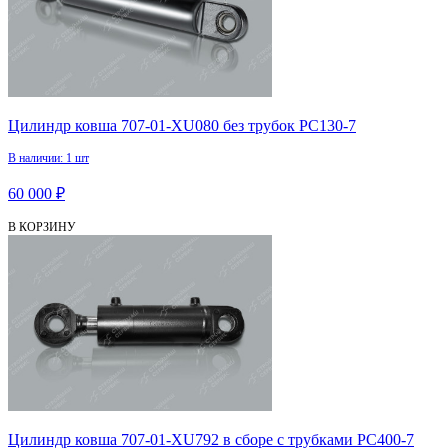
Цилиндр ковша 707-01-XU080 без трубок PC130-7
В наличии: 1 шт
60 000 ₽
В КОРЗИНУ
Цилиндр ковша 707-01-XU792 в сборе с трубками PC400-7