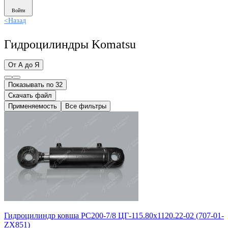
Войти
<
Назад
Гидроцилиндры Komatsu
От А до Я
Показывать по 32
Скачать файл
Применяемость
Все фильтры
Гидроцилиндр ковша PC200-7/8 ЦГ-115.80х1120.22-02 (707-01-
ZX851)