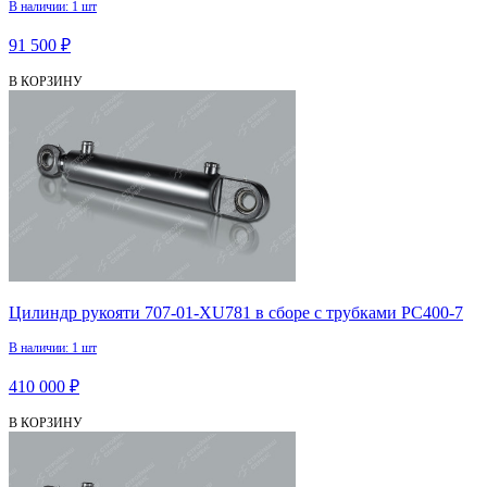
В наличии: 1 шт
91 500 ₽
В КОРЗИНУ
Цилиндр рукояти 707-01-XU781 в сборе с трубками PC400-7
В наличии: 1 шт
410 000 ₽
В КОРЗИНУ