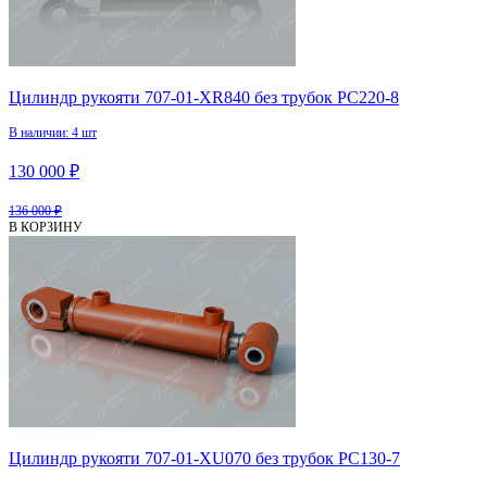
Цилиндр рукояти 707-01-XR840 без трубок PC220-8
В наличии: 4 шт
130 000 ₽
136 000 ₽
В КОРЗИНУ
Цилиндр рукояти 707-01-XU070 без трубок PC130-7