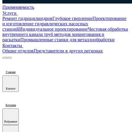
Применяемость
Услуги
Ремонт гидроцилиндров
Глубокое сверление
Проектирование
и изготовление гидравлических насосных
станций
Индивидуальное проектирование
Чистовая обработка
внутреннего канала труб методов хонингования и
раскатки
Промышленные станки для металлообработки
Контакты
Общие отделов
Представители в других регионах
Главная
Каталог
Корзина
Избранное