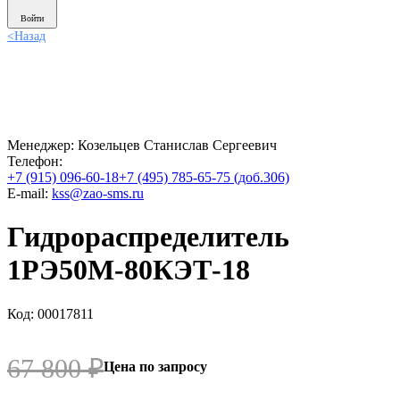
Войти
<
Назад
Менеджер:
Козельцев Станислав Сергеевич
Телефон:
+7 (915) 096-60-18
+7 (495) 785-65-75 (доб.306)
E-mail:
kss@zao-sms.ru
Гидрораспределитель
1РЭ50М-80КЭТ-18
Код: 00017811
67 800
₽
Цена по запросу